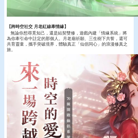
【跨時空社交 月老紅線牽情緣】
無論你想尋覓知己，還是結契雙修，遊戲內建「情緣系統」將
為你牽引命中註定的那個人。月老廟祈願、三生樹下共誓，還可
共育靈童，攜手突破境界，體驗真正「仙侶同心」的浪漫修真之
旅。