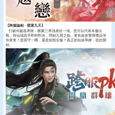
【跨服論劍 · 競逐九天】
打破伺服器界限，匯聚三界強者於一域。您可以代表本服出
戰，與仙域高手即時對決，問劍九霄之巔。更有超多豐厚獎品等
你來拿！是固守一隅，還是劍指全服？真正的仙途爭鋒，從此開
始。