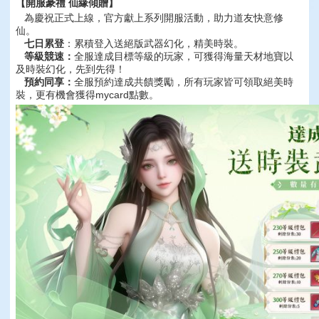
【開服豪禮 仙緣傾贈】
為慶祝正式上線，官方獻上系列開服活動，助力道友快意修
仙。
七日累登
：累積登入送絕版武器幻化，精美時裝。
等級
競速
：
全服達成目標等級的玩家，可獲得海量天材地寶以
及時裝幻化，先到先得！
預約同享
：
全服預約達成共饋獎勵，所有玩家皆可領取絕美時
裝，更有機會獲得mycard點數。