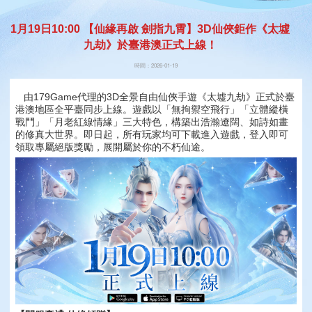
1月19日10:00 【仙緣再啟 劍指九霄】3D仙俠鉅作《太墟
九劫》於臺港澳正式上線！
時間：2026-01-19
由179Game代理的3D全景自由仙俠手遊《太墟九劫》正式於臺
港澳地區全平臺同步上線。遊戲以「無拘禦空飛行」「立體縱橫
戰鬥」「月老紅線情緣」三大特色，構築出浩瀚遼闊、如詩如畫
的修真大世界。即日起，所有玩家均可下載進入遊戲，登入即可
領取專屬絕版獎勵，展開屬於你的不朽仙途。