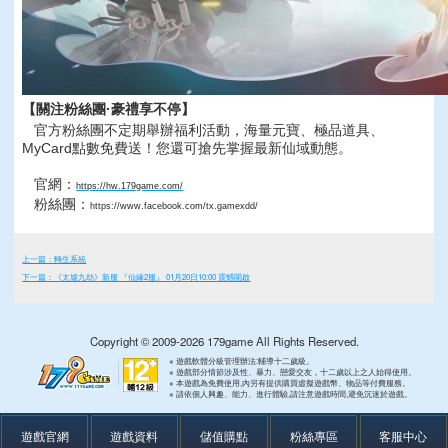
【關注粉絲團·豪禮享不停】
官方粉絲團不定期舉辦福利活動，海量元寶、極品道具、
MyCard點數免費送！您還可搶先掌握最新仙域動態。
官網：
https://hw.179game.com/
粉絲團：
https://www.facebook.com/tx.gamexdd/
上一篇：轉生系統
下一篇：《太墟九劫》新服 『仙緣2服』 01月20日10:00 震憾開啟
Copyright © 2009-2026 179game All Rights Reserved.
※ 遊戲軟體分級管理辦法:輔導十二歲級。
※ 遊戲部分情節涉及性、暴力、戀愛交友，十二歲以上之人始得使用。
※ 本遊戲為免費使用,內另有提供購買虛擬遊戲幣、物品等付費服務。
※ 請依個人興趣、能力、進行體驗,請注意遊戲時間,避免沉迷於遊戲。
遊戲官網
遊戲資料
儲值購點
粉絲專區
客服中心