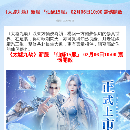
《太墟九劫》新服 『仙緣15服』 02月06日10:00 震憾開啟
時間：2026-02-06
《太墟九劫》以東方仙俠為韻，構築一方如夢似幻的修真世
界。在這裏，你可執劍問天，亦可覓得知己良緣。月老紅線
牽系三生，雙修共赴長生大道，更有靈童相伴，譜寫屬於你
的仙侶傳奇。
《太墟九劫》新服 『仙緣15服』 02月06日10:00 震
憾開啟