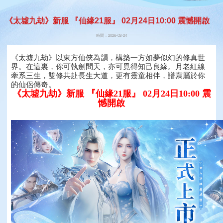
《太墟九劫》新服 『仙緣21服』 02月24日10:00 震憾開啟
時間：2026-02-24
《太墟九劫》以東方仙俠為韻，構築一方如夢似幻的修真世
界。在這裏，你可執劍問天，亦可覓得知己良緣。月老紅線
牽系三生，雙修共赴長生大道，更有靈童相伴，譜寫屬於你
的仙侶傳奇。
《太墟九劫》新服 『仙緣21服』 02月24日10:00 震
憾開啟