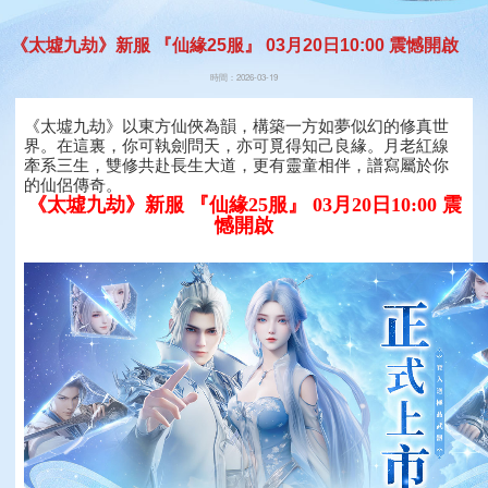
《太墟九劫》新服 『仙緣25服』 03月20日10:00 震憾開啟
時間：2026-03-19
《太墟九劫》以東方仙俠為韻，構築一方如夢似幻的修真世
界。在這裏，你可執劍問天，亦可覓得知己良緣。月老紅線
牽系三生，雙修共赴長生大道，更有靈童相伴，譜寫屬於你
的仙侶傳奇。
《太墟九劫》新服 『仙緣25服』 03月20日10:00 震
憾開啟